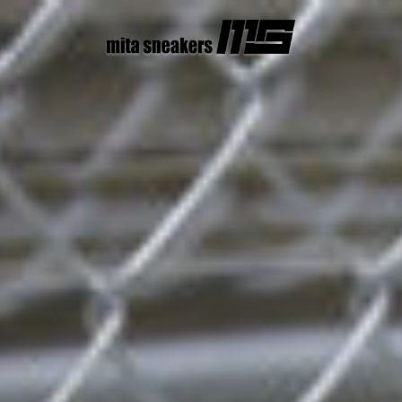
コ
ン
テ
ン
ツ
へ
ス
キ
ッ
プ