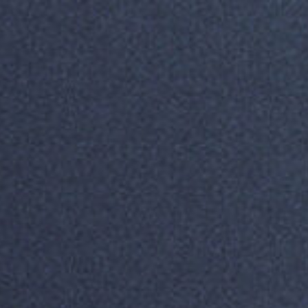
コ
ン
テ
ン
ツ
へ
ス
キ
ッ
プ