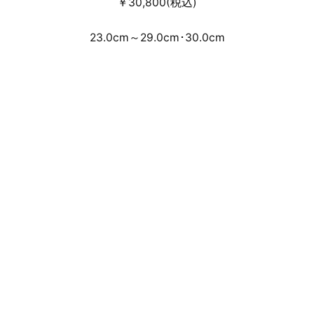
￥30,800(税込)
23.0cm～29.0cm･30.0cm
事前のWEB抽選受付による店頭・通信
販売となります。
店頭抽選受付はこちらからご確認くだ
さい