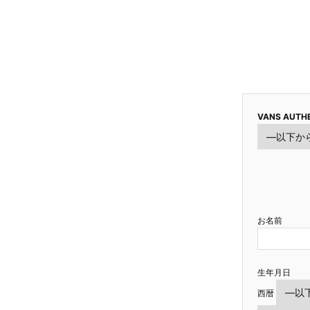
VANS AUTHE
お名前
生年月日
西暦