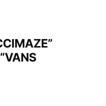
CCIMAZE”
 “VANS