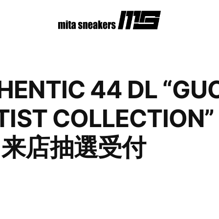
HENTIC 44 DL “GU
TIST COLLECTION”
M” 来店抽選受付