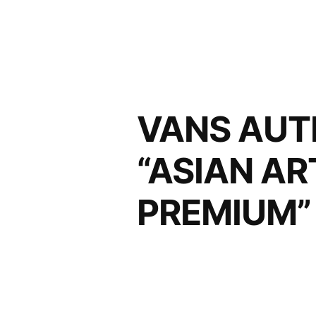
コ
ン
テ
ン
VANS AUT
ツ
へ
“ASIAN AR
ス
PREMIU
キ
ッ
プ