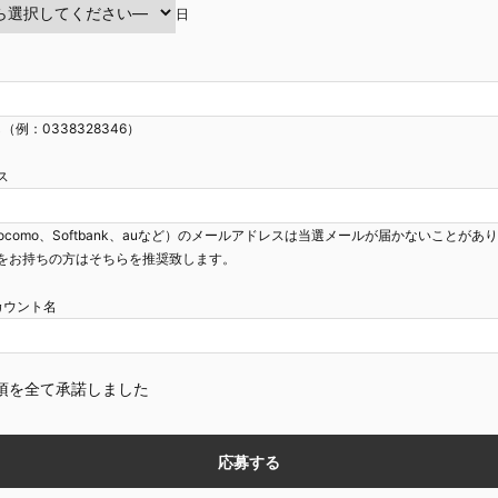
日
（例：0338328346）
ス
ocomo、Softbank、auなど）のメールアドレスは当選メールが届かないことがあ
をお持ちの方はそちらを推奨致します。
mアカウント名
項を全て承諾しました