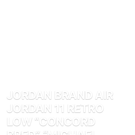
JORDAN BRAND AIR
JORDAN 11 RETRO
LOW “CONCORD
BRED” “MICHAEL