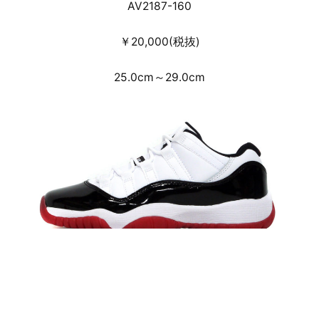
AV2187-160
￥20,000(税抜)
25.0cm～29.0cm
JORDAN BRAND AIR JORDAN 11 RETRO LOW GS
“CONCORD BRED” “MICHAEL JORDAN”