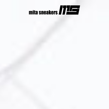
コ
ン
テ
ン
ツ
へ
ス
キ
ッ
プ