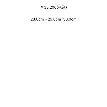
￥35,200(税込)
23.0cm～29.0cm･30.0cm
MIZUNO WAVE PROPHECY RING MOC
“SETSUMASA KOBAYASHI”