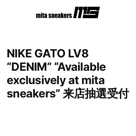
コ
ン
テ
ン
NIKE GATO LV8
ツ
“DENIM” “Available
へ
ス
exclusively at mita
キ
sneakers” 来店抽選受付
ッ
プ