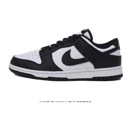
NIKE DUNK LOW RETRO
DD1391-100
￥11,000(税抜)