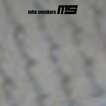
コ
ン
テ
ン
ツ
へ
ス
キ
ッ
プ